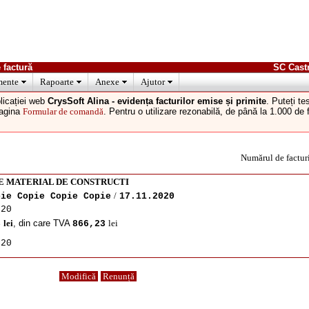
 factură
SC Cast
ente
Rapoarte
Anexe
Ajutor
licației web
CrysSoft Alina - evidența facturilor emise și primite
. Puteți t
pagina
Formular de comandă
. Pentru o utilizare rezonabilă, de până la 1.000 de
Numărul de factur
E MATERIAL DE CONSTRUCTI
/
pie Copie Copie Copie
17.11.2020
020
lei
, din care TVA
lei
3
866,23
020
Modifică
Renunță