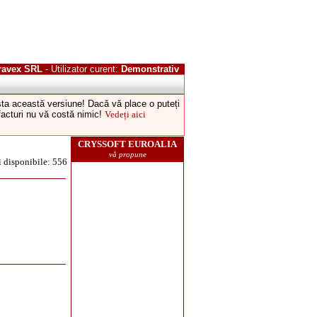
ravex SRL
- Utilizator curent:
Demonstrativ
esta această versiune! Dacă vă place o puteți
 facturi nu vă costă nimic!
Vedeți aici
i disponibile: 556