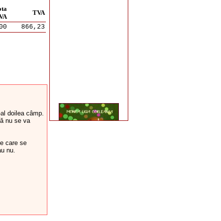
ota
TVA
VA
00
866,23
-al doilea câmp.
că nu se va
le care se
au nu.