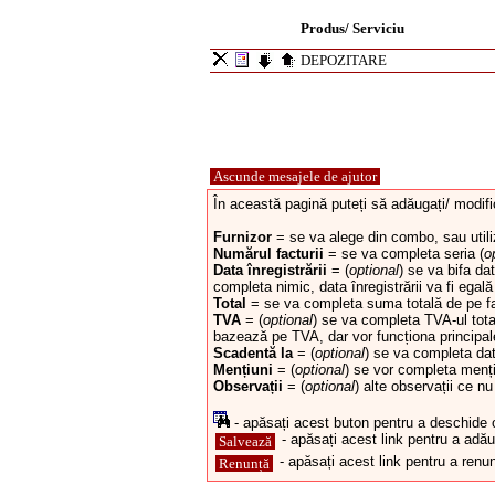
Produs/ Serviciu
DEPOZITARE
Ascunde mesajele de ajutor
În această pagină puteți să adăugați/ modific
Furnizor
= se va alege din combo, sau utiliz
Numărul facturii
= se va completa seria (
o
Data înregistrării
= (
optional
) se va bifa da
completa nimic, data înregistrării va fi egală 
Total
= se va completa suma totală de pe fa
TVA
= (
optional
) se va completa TVA-ul tota
bazează pe TVA, dar vor funcționa principal
Scadentă la
= (
optional
) se va completa dat
Mențiuni
= (
optional
) se vor completa mențiu
Observații
= (
optional
) alte observații ce n
- apăsați acest buton pentru a deschide o f
- apăsați acest link pentru a adău
Salvează
- apăsați acest link pentru a renun
Renunță