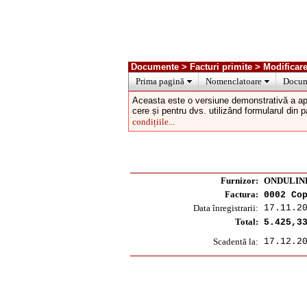
Documente > Facturi primite > Modificare
Prima pagină
Nomenclatoare
Docum
Aceasta este o versiune demonstrativă a ap
cere și pentru dvs. utilizând formularul din 
condițiile...
Furnizor:
ONDULIN
Factura:
0002 Co
Data înregistrarii:
17.11.2
Total:
5.425,3
Scadentă la:
17.12.2