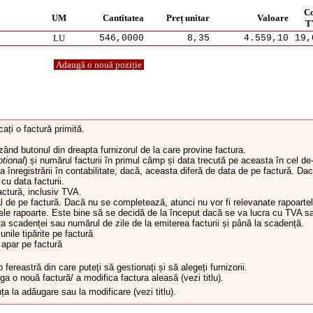
C
UM
Cantitatea
Preț unitar
Valoare
T
LU
546,0000
8,35
4.559,10
19,
Adaugă o nouă poziție
ați o factură primită.
ând butonul din dreapta furnizorul de la care provine factura.
ptional
) și numărul facturii în primul câmp și data trecută pe aceasta în cel de
ta înregistrării în contabilitate, dacă, aceasta diferă de data de pe factură. Da
cu data facturii.
ctură, inclusiv TVA.
l de pe factură. Dacă nu se completează, atunci nu vor fi relevanate rapoarte
ele rapoarte. Este bine să se decidă de la început dacă se va lucra cu TVA s
a scadenței sau numărul de zile de la emiterea facturii și până la scadență.
nile tipărite pe factură
u apar pe factură
ereastră din care puteți să gestionați și să alegeți furnizorii.
ga o nouă factură/ a modifica factura aleasă (vezi titlu).
ța la adăugare sau la modificare (vezi titlu).