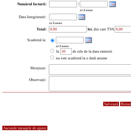
Numărul facturii:
/
zz.ll.aaaa
Data înregistrarii:
zz.ll.aaaa
Total:
lei
, din care TVA
Scadentă la:
zz.ll.aaaa
în
de zile de la data emiterii
nu este scadentă la o dată anume
Mențiuni:
Observații:
Salvează
Renun
Ascunde mesajele de ajutor