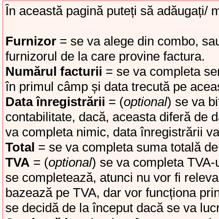
În această pagină puteți să adăugați/ mo
Furnizor
= se va alege din combo, sau 
furnizorul de la care provine factura.
Numărul facturii
= se va completa ser
în primul câmp și data trecută pe acea
Data înregistrării
= (
optional
) se va bi
contabilitate, dacă, aceasta diferă de 
va completa nimic, data înregistrării va 
Total
= se va completa suma totală de 
TVA
= (
optional
) se va completa TVA-u
se completează, atunci nu vor fi relev
bazează pe TVA, dar vor funcționa prin
se decidă de la început dacă se va luc