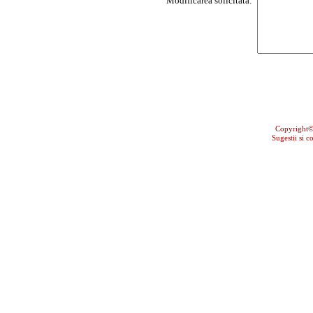
Modificarea solicitată:
Copyright
Sugestii si c