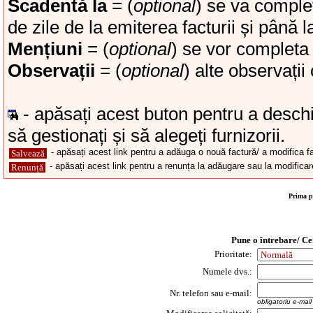
Scadentă la
= (
optional
) se va comple
de zile de la emiterea facturii și până 
Mențiuni
= (
optional
) se vor completa 
Observații
= (
optional
) alte observații
- apăsați acest buton pentru a deschi
să gestionați și să alegeți furnizorii.
- apăsați acest link pentru a adăuga o nouă factură/ a modifica fac
Salvează
- apăsați acest link pentru a renunța la adăugare sau la modificare 
Renunță
Prima p
Pune o întrebare/ Ce
Prioritate:
Numele dvs.:
Nr. telefon sau e-mail:
obligatoriu e-mai