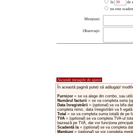
în
de z
nu este scaden
Mențiuni:
Observații:
Ascunde mesajele de ajutor
În această pagină puteți să adăugați/ modific
Furnizor
= se va alege din combo, sau utiliz
Numărul facturii
= se va completa seria (
o
Data înregistrării
= (
optional
) se va bifa da
completa nimic, data înregistrării va fi egală 
Total
= se va completa suma totală de pe fa
TVA
= (
optional
) se va completa TVA-ul tota
bazează pe TVA, dar vor funcționa principal
Scadentă la
= (
optional
) se va completa dat
Mențiuni
= (
optional
) se vor completa mențiu