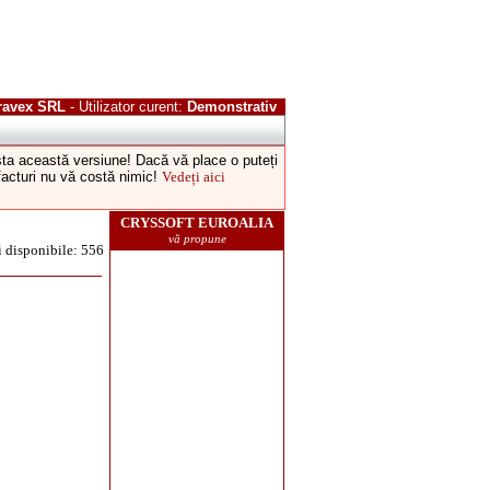
ravex SRL
- Utilizator curent:
Demonstrativ
esta această versiune! Dacă vă place o puteți
 facturi nu vă costă nimic!
Vedeți aici
i disponibile: 556