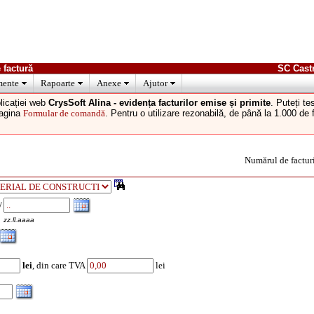
 factură
SC Cast
ente
Rapoarte
Anexe
Ajutor
licației web
CrysSoft Alina - evidența facturilor emise și primite
. Puteți t
pagina
Formular de comandă
. Pentru o utilizare rezonabilă, de până la 1.000 de
Numărul de factur
/
zz.ll.aaaa
lei
, din care TVA
lei