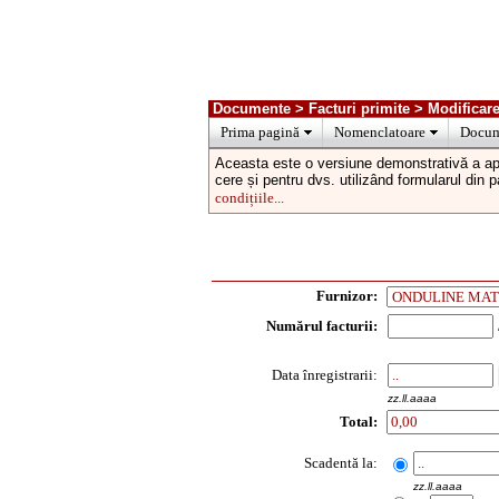
Documente > Facturi primite > Modificare
Prima pagină
Nomenclatoare
Docum
Aceasta este o versiune demonstrativă a ap
cere și pentru dvs. utilizând formularul din 
condițiile...
Furnizor:
Numărul facturii:
Data înregistrarii:
zz.ll.aaaa
Total:
Scadentă la:
zz.ll.aaaa