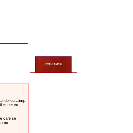
-al doilea câmp.
că nu se va
le care se
au nu.