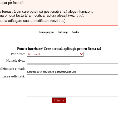
u apar pe factură
ereastră din care puteți să gestionați și să alegeți furnizorii.
ga o nouă factură/ a modifica factura aleasă (vezi titlu).
ța la adăugare sau la modificare (vezi titlu).
Prima pagină
Sitemap
Ajutor
Pune o întrebare/ Cere această aplicație pentru firma ta!
Prioritate:
Numele dvs.:
telefon sau e-mail:
obligatoriu e-mail dacă aşteptaţi răspuns
icarea solicitată: