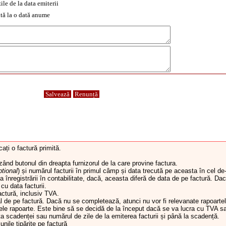
ile de la data emiterii
tă la o dată anume
Salvează
Renunță
ați o factură primită.
ând butonul din dreapta furnizorul de la care provine factura.
ptional
) și numărul facturii în primul câmp și data trecută pe aceasta în cel de
ta înregistrării în contabilitate, dacă, aceasta diferă de data de pe factură. Da
cu data facturii.
ctură, inclusiv TVA.
l de pe factură. Dacă nu se completează, atunci nu vor fi relevanate rapoarte
ele rapoarte. Este bine să se decidă de la început dacă se va lucra cu TVA s
a scadenței sau numărul de zile de la emiterea facturii și până la scadență.
nile tipărite pe factură