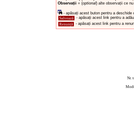
Observații
= (
optional
) alte observații ce n
- apăsați acest buton pentru a deschide o f
- apăsați acest link pentru a adău
Salvează
- apăsați acest link pentru a renun
Renunță
Nr. 
Modif