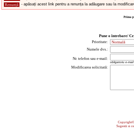
- apăsați acest link pentru a renunța la adăugare sau la modificar
Renunță
Prima p
Pune o întrebare/ Ce
Prioritate:
Numele dvs.:
Nr. telefon sau e-mail:
obligatoriu e-mai
Modificarea solicitată:
Copyright
Sugestii si c