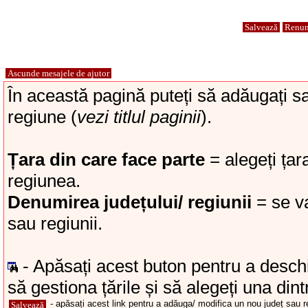
Salvează
Renun
Ascunde mesajele de ajutor
În această pagină puteți să adăugați sa
regiune (
vezi titlul paginii
).
Țara din care face parte
= alegeți țar
regiunea.
Denumirea județului/ regiunii
= se v
sau regiunii.
- Apăsați acest buton pentru a deschi
să gestiona țările și să alegeți una dint
- apăsați acest link pentru a adăuga/ modifica un nou județ sau r
Salvează