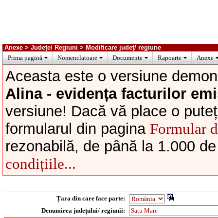
Anexe > Județe/ Regiuni > Modificare județ/ regiune
Prima pagină
Nomenclatoare
Documente
Rapoarte
Anexe
Aceasta este o versiune demons
Alina - evidența facturilor emi
versiune! Dacă vă place o puteți
formularul din pagina
Formular 
rezonabilă, de până la 1.000 de
condițiile...
Țara din care face parte:
Denumirea județului/ regiunii: