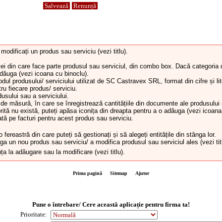
Salvează
Renunță
odificați un produs sau serviciu (vezi titlu).
i din care face parte produsul sau serviciul, din combo box. Dacă categoria d
adăuga (vezi icoana cu binoclu).
odul produsului/ serviciului utilizat de SC Castravex SRL, format din cifre și l
ru fiecare produs/ serviciu.
sului sau a serviciului.
de măsură, în care se înregistrează cantitățiile din documente ale produsului 
tă nu există, puteți apăsa iconița din dreapta pentru a o adăuga (vezi icoana
ată pe facturi pentru acest produs sau serviciu.
ereastră din care puteți să gestionați și să alegeți entitățile din stânga lor.
ga un nou produs sau serviciu/ a modifica produsul sau serviciul ales (vezi tit
ța la adăugare sau la modificare (vezi titlu).
Prima pagină
Sitemap
Ajutor
Pune o întrebare/ Cere această aplicație pentru firma ta!
Prioritate: