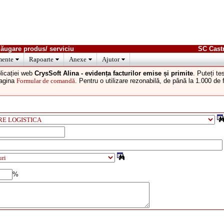
dăugare produs/ serviciu
SC Cast
ente
Rapoarte
Anexe
Ajutor
licației web
CrysSoft Alina - evidența facturilor emise și primite
. Puteți t
pagina
Formular de comandă
. Pentru o utilizare rezonabilă, de până la 1.000 de
%