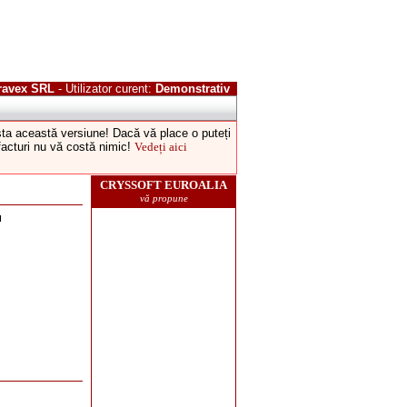
ravex SRL
- Utilizator curent:
Demonstrativ
esta această versiune! Dacă vă place o puteți
 facturi nu vă costă nimic!
Vedeți aici