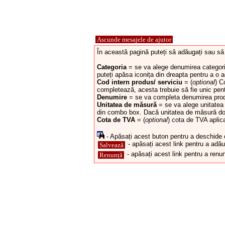
Ascunde mesajele de ajutor
În această pagină puteți să adăugați sau să m
Categoria
= se va alege denumirea categorie
puteți apăsa iconița din dreapta pentru a o 
Cod intern produs/ serviciu
= (
optional
) C
completează, acesta trebuie să fie unic pent
Denumire
= se va completa denumirea produ
Unitatea de măsură
= se va alege unitatea 
din combo box. Dacă unitatea de măsură dori
Cota de TVA
= (
optional
) cota de TVA aplic
- Apăsați acest buton pentru a deschide o f
- apăsați acest link pentru a adău
Salvează
- apăsați acest link pentru a renun
Renunță