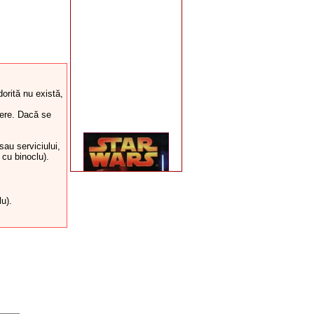
orită nu există,
itere. Dacă se
sau serviciului,
 cu binoclu).
lu).