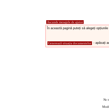
Ascunde mesajele de ajutor
În această pagină puteți să alegeți opțiunile
- apăsați 
Generează situația documentelor
Nr. 
Modif