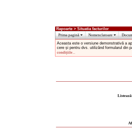
Rapoarte > Situatia facturilor
Prima pagină
Nomenclatoare
Docum
Aceasta este o versiune demonstrativă a ap
cere și pentru dvs. utilizând formularul din 
condițiile...
Listează 
Af