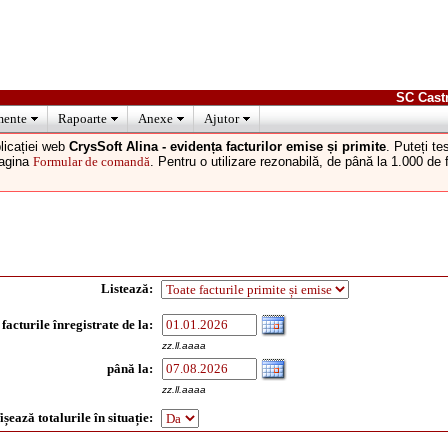
SC Cast
ente
Rapoarte
Anexe
Ajutor
licației web
CrysSoft Alina - evidența facturilor emise și primite
. Puteți t
pagina
Formular de comandă
. Pentru o utilizare rezonabilă, de până la 1.000 de
Listează:
facturile înregistrate de la:
zz.ll.aaaa
până la:
zz.ll.aaaa
ișează totalurile în situație: