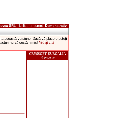
ravex SRL
- Utilizator curent:
Demonstrativ
esta această versiune! Dacă vă place o puteți
 facturi nu vă costă nimic!
Vedeți aici