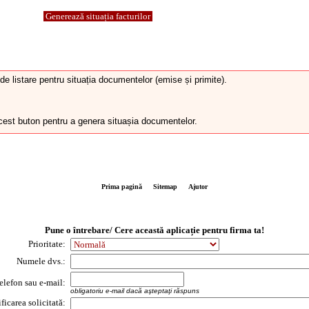
Generează situația facturilor
 de listare pentru situația documentelor (emise și primite).
acest buton pentru a genera situașia documentelor.
Prima pagină
Sitemap
Ajutor
Pune o întrebare/ Cere această aplicație pentru firma ta!
Prioritate:
Numele dvs.:
telefon sau e-mail:
obligatoriu e-mail dacă aşteptaţi răspuns
icarea solicitată: