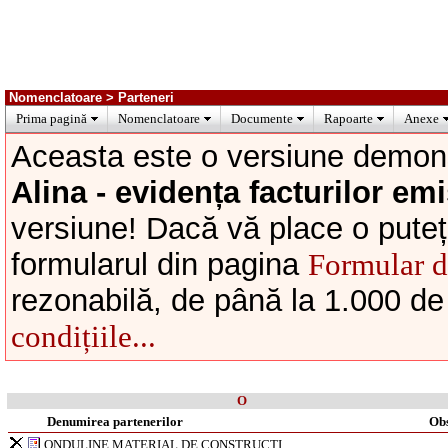
Nomenclatoare > Parteneri
Prima pagină
Nomenclatoare
Documente
Rapoarte
Anexe
Aceasta este o versiune demons
Alina - evidența facturilor emi
versiune! Dacă vă place o puteți
formularul din pagina
Formular 
rezonabilă, de până la 1.000 de
condițiile...
O
Denumirea partenerilor
Obs
ONDULINE MATERIAL DE CONSTRUCTI