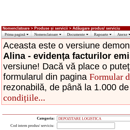
Nomenclatoare > Produse și servicii > Adăugare produs/ serviciu
Prima pagină
Nomenclatoare
Documente
Rapoarte
Anexe
Aceasta este o versiune demons
Alina - evidența facturilor emi
versiune! Dacă vă place o puteți
formularul din pagina
Formular 
rezonabilă, de până la 1.000 de
condițiile...
Categoria:
Cod intern produs/ serviciu: