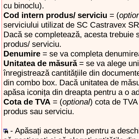
cu binoclu).
Cod intern produs/ serviciu
= (
optio
serviciului utilizat de SC Castravex SRL,
Dacă se completează, acesta trebuie să
produs/ serviciu.
Denumire
= se va completa denumirea 
Unitatea de măsură
= se va alege uni
înregistrează cantitățiile din documente
din combo box. Dacă unitatea de măsură
apăsa iconița din dreapta pentru a o a
Cota de TVA
= (
optional
) cota de TVA 
produs sau serviciu.
- Apăsați acest buton pentru a deschi