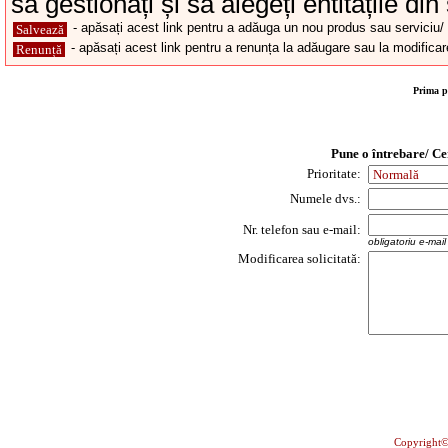
să gestionați și să alegeți entitățile din
- apăsați acest link pentru a adăuga un nou produs sau serviciu/ a
Salvează
- apăsați acest link pentru a renunța la adăugare sau la modificare 
Renunță
Prima p
Pune o întrebare/ Ce
Prioritate:
Numele dvs.:
Nr. telefon sau e-mail:
obligatoriu e-mai
Modificarea solicitată:
Copyright