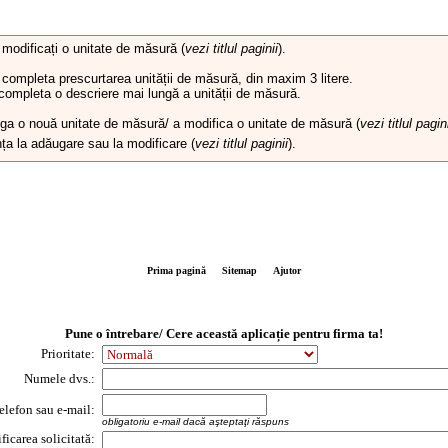
modificați o unitate de măsură (
vezi titlul paginii
).
completa prescurtarea unității de măsură, din maxim 3 litere.
ompleta o descriere mai lungă a unității de măsură.
uga o nouă unitate de măsură/ a modifica o unitate de măsură (
vezi titlul pagin
nța la adăugare sau la modificare (
vezi titlul paginii
).
Prima pagină
Sitemap
Ajutor
Pune o întrebare/ Cere această aplicație pentru firma ta!
Prioritate:
Numele dvs.:
telefon sau e-mail:
obligatoriu e-mail dacă aşteptaţi răspuns
icarea solicitată: