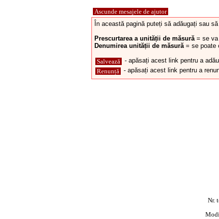
Ascunde mesajele de ajutor
În această pagină puteți să adăugați sau să 
Prescurtarea a unității de măsură
= se va 
Denumirea unității de măsură
= se poate c
- apăsați acest link pentru a adă
Salvează
- apăsați acest link pentru a renu
Renunță
Nr. 
Modif