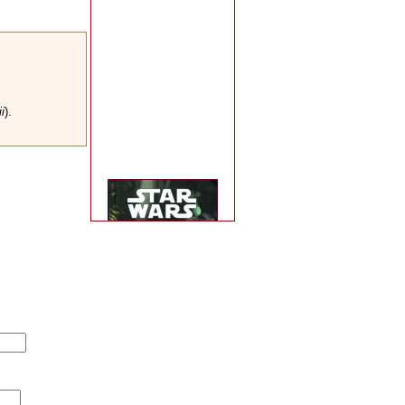
ii
).