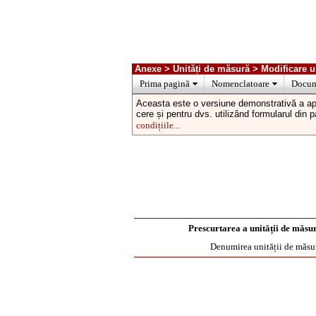
Anexe > Unități de măsură > Modificare u
Prima pagină
Nomenclatoare
Docum
Aceasta este o versiune demonstrativă a ap
cere și pentru dvs. utilizând formularul din 
condițiile...
Prescurtarea a unității de măsu
Denumirea unității de măsu