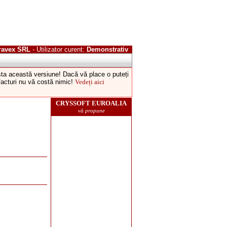
ravex SRL
- Utilizator curent:
Demonstrativ
esta această versiune! Dacă vă place o puteți
 facturi nu vă costă nimic!
Vedeți aici