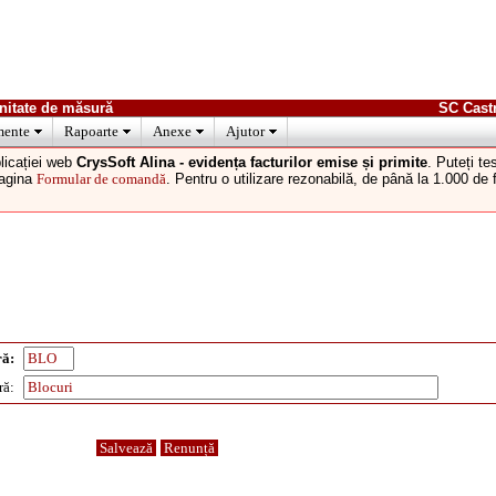
nitate de măsură
SC Cast
ente
Rapoarte
Anexe
Ajutor
licației web
CrysSoft Alina - evidența facturilor emise și primite
. Puteți t
pagina
Formular de comandă
. Pentru o utilizare rezonabilă, de până la 1.000 de
ră:
ră:
Salvează
Renunță